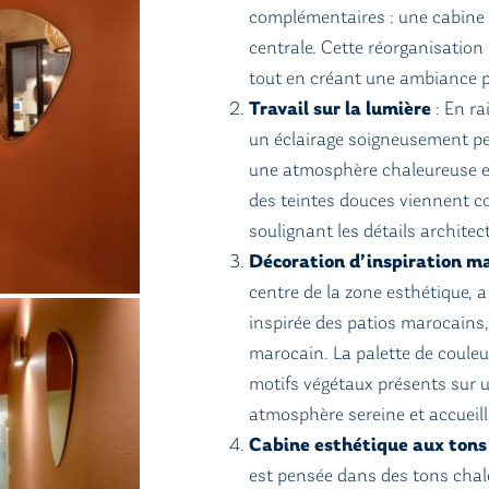
complémentaires : une cabine 
centrale. Cette réorganisation
tout en créant une ambiance pr
Travail sur la lumière
: En ra
un éclairage soigneusement pe
une atmosphère chaleureuse et 
des teintes douces viennent 
soulignant les détails architec
Décoration d’inspiration m
centre de la zone esthétique,
inspirée des patios marocains
marocain. La palette de couleur
motifs végétaux présents sur 
atmosphère sereine et accueill
Cabine esthétique aux tons
est pensée dans des tons chale