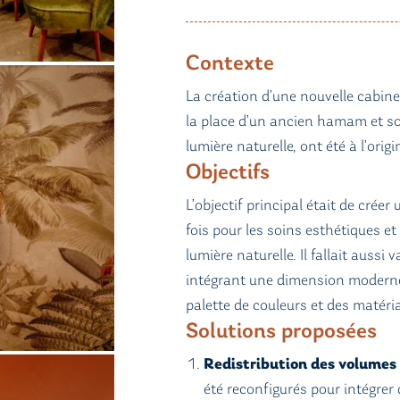
Contexte
La création d’une nouvelle cabine
la place d’un ancien hamam et so
lumière naturelle, ont été à l’origi
Objectifs
L’objectif principal était de créer
fois pour les soins esthétiques et
lumière naturelle. Il fallait aussi 
intégrant une dimension moderne 
palette de couleurs et des matéri
Solutions proposées
Redistribution des volumes
été reconfigurés pour intégrer